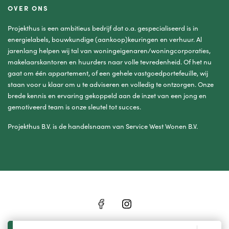
OVER ONS
Projekthus is een ambitieus bedrijf dat o.a. gespecialiseerd is in
energielabels, bouwkundige (aankoop)keuringen en verhuur. Al
jarenlang helpen wij tal van woningeigenaren/woningcorporaties,
makelaarskantoren en huurders naar volle tevredenheid. Of het nu
gaat om één appartement, of een gehele vastgoedportefeuille, wij
staan voor u klaar om u te adviseren en volledig te ontzorgen. Onze
brede kennis en ervaring gekoppeld aan de inzet van een jong en
gemotiveerd team is onze sleutel tot succes.
Projekthus B.V. is de handelsnaam van Service West Wonen B.V.
© 2026 Projekthus
Website by OGonline.nl